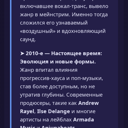
включавшее вокал-транс, вывело
жанр в мейнстрим. Именно тогда
сложился его узнаваемый
«воздушный» и вдохновляющий
саунд.
➤ 2010-е — Настоящее время:
Эволюция и новые формы.
Жанр впитал влияния
прогрессив-хауса и поп-музыки,
став более доступным, но не
утратив глубины. Современные
продюсеры, такие как
Andrew
Rayel
,
Ilse Delange
и многие
артисты на лейблах
Armada
Music
и
Anjunabeats
,