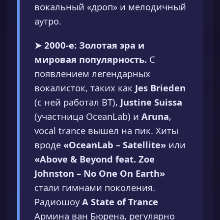
вокальный «дроп» и мелодичный
аутро.
➤ 2000-е: Золотая эра и
мировая популярность.
С
появлением легендарных
вокалисток, таких как
Jes Brieden
(с ней работал BT),
Justine Suissa
(участница OceanLab) и
Aruna
,
vocal trance вышел на пик. Хиты
вроде
«OceanLab – Satellite»
или
«Above & Beyond feat. Zoe
Johnston – No One On Earth»
стали гимнами поколения.
Радиошоу
A State of Trance
Армина ван Бюрена, регулярно